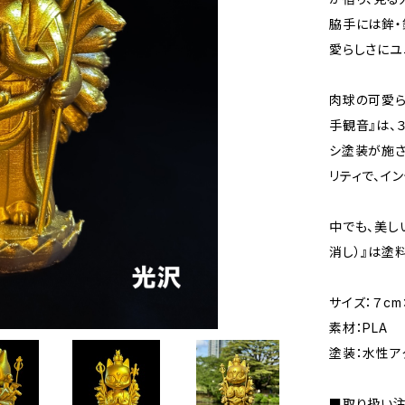
脇手には鉾・
愛らしさにユ
肉球の可愛
手観音』は、
シ塗装が施さ
リティで、イ
中でも、美し
消し）』は塗
サイズ：７cm
素材：PLA
塗装：水性ア
■取り扱い