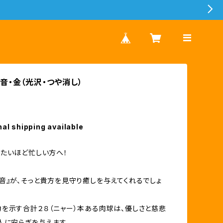
音・金（光沢・つや消し）
nal shipping available
たいほど忙しい方へ！
音』が、そっと貴方を見守り癒しを与えてくれるでしょ
を示す合計２８（ニャー）本ある肉球は、優しさと慈悲
人に安らぎを与えます。