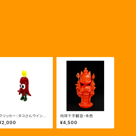
クリッカー：タコさんウインナ
肉球千手観音・朱色
ー星人・にゃー（ジャンク品）
¥2,000
¥4,500