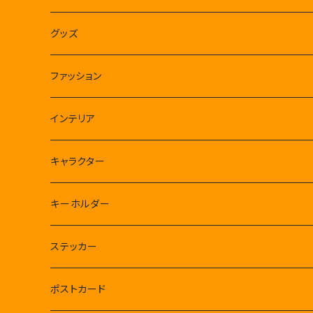
CSHボクセルフィギュア
グッズ
クルリン王国
ファッション
クルリン王子
Tシャツ
インテリア
ルンルンバ
キャラクター
煩悩パンダ
CSH
キーホルダー
タコさんウインナー星人
フィギュア
クルリン王国
煩悩パンダ
ステッカー
アバター
ルンルンバ
肉球千手観音ミニ
ポストカード