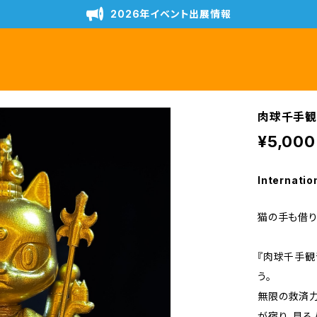
2026年イベント出展情報
肉球千手観
¥5,000
Internatio
猫の手も借り
『肉球千手観
う。
無限の救済力
が宿り、見る