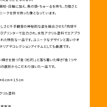
錫杖・日輪に加え、魚の頭・ちゅーるを持ち、力強さと
ニークを併せ持った像となっています。
らしさと千手観音の神秘的な姿を融合させた『肉球千
３Dプリンターで出力され、水性アクリル塗料でエアブラ
れた特別な一品です。ユニークなデザインと高いクオ
ンテリアやコレクションアイテムとしても最適です。
い輝きを放つ『金（光沢）』と落ち着いた輝き『金（つや
料の選別からこだわり抜いた一品です。
✕６cm✕１５cm
クリル塗料
注意事項