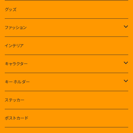
CSHボクセルフィギュア
グッズ
クルリン王国
ファッション
クルリン王子
Tシャツ
インテリア
ルンルンバ
キャラクター
煩悩パンダ
CSH
キーホルダー
タコさんウインナー星人
フィギュア
クルリン王国
煩悩パンダ
ステッカー
アバター
ルンルンバ
肉球千手観音ミニ
ポストカード