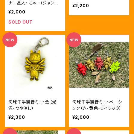
ナー星人・にゃー（ジャンク
¥2,200
品）
¥2,000
SOLD OUT
肉球千手観音ミニ・金（光
肉球千手観音ミニ・ベーシ
沢・つや消し）
ック（赤・黄色・ライラック）
¥2,300
¥2,000