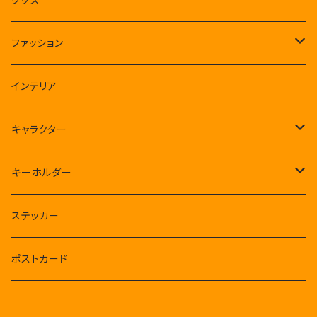
クルリン王国
ファッション
クルリン王子
Tシャツ
インテリア
ルンルンバ
キャラクター
煩悩パンダ
CSH
キーホルダー
タコさんウインナー星人
フィギュア
クルリン王国
煩悩パンダ
ステッカー
アバター
ルンルンバ
肉球千手観音ミニ
ポストカード
タコさんウインナー星人
ルンルンバ