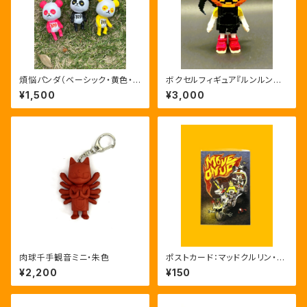
煩悩パンダ（ベーシック・黄色・ピ
ボクセルフィギュア『ルンルンバ
ンク）
オランタン』
¥1,500
¥3,000
肉球千手観音ミニ・朱色
ポストカード：マッドクルリン・M
ove On Up
¥2,200
¥150