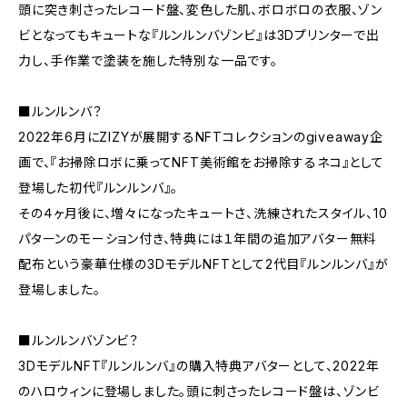
頭に突き刺さったレコード盤、変色した肌、ボロボロの衣服、ゾン
ビとなってもキュートな『ルンルンバゾンビ』は3Dプリンターで出
力し、手作業で塗装を施した特別な一品です。
■ルンルンバ？
2022年6月にZIZYが展開するNFTコレクションのgiveaway企
画で、『お掃除ロボに乗ってNFT美術館をお掃除するネコ』として
登場した初代『ルンルンバ』。
その４ヶ月後に、増々になったキュートさ、洗練されたスタイル、10
パターンのモーション付き、特典には１年間の追加アバター無料
配布という豪華仕様の3DモデルNFTとして2代目『ルンルンバ』が
登場しました。
■ルンルンバゾンビ？
3DモデルNFT『ルンルンバ』の購入特典アバターとして、2022年
のハロウィンに登場しました。頭に刺さったレコード盤は、ゾンビ