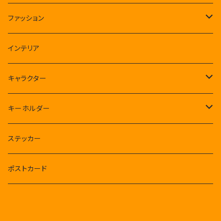
クルリン王国
ファッション
クルリン王子
Tシャツ
インテリア
ルンルンバ
キャラクター
煩悩パンダ
CSH
キーホルダー
タコさんウインナー星人
フィギュア
クルリン王国
煩悩パンダ
ステッカー
アバター
ルンルンバ
肉球千手観音ミニ
ポストカード
タコさんウインナー星人
ルンルンバ